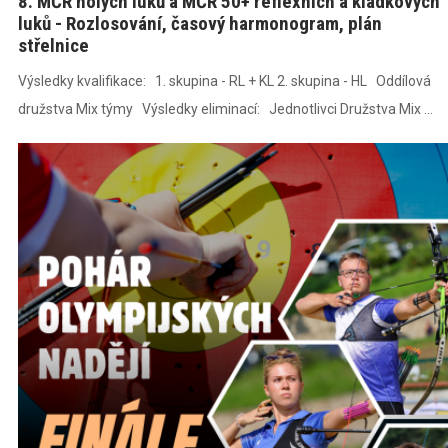
8. MČR holých luků a MČR 50+ reflexních a kladkových
luků - Rozlosování, časový harmonogram, plán
střelnice
Výsledky kvalifikace: 1. skupina - RL + KL 2. skupina - HL Oddílová
družstva Mix týmy Výsledky eliminací: Jednotlivci Družstva Mix ...