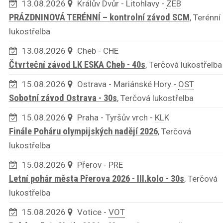
13.08.2026
Králův Dvůr - Litohlavy -
ZEB
PRÁZDNINOVÁ TERÉNNÍ – kontrolní závod SCM
, Terénní
lukostřelba
13.08.2026
Cheb -
CHE
Čtvrteční závod LK ESKA Cheb - 40s
, Terčová lukostřelba
15.08.2026
Ostrava - Mariánské Hory -
OST
Sobotní závod Ostrava - 30s
, Terčová lukostřelba
15.08.2026
Praha - Tyršův vrch -
KLK
Finále Poháru olympijských nadějí 2026
, Terčová
lukostřelba
15.08.2026
Přerov -
PRE
Letní pohár města Přerova 2026 - III.kolo - 30s
, Terčová
lukostřelba
15.08.2026
Votice -
VOT