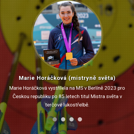
David Drahonínský (paralympijský vítěz)
Paralukostřelec David Drahonínský získal na
Paralympiádě v Tokiu 2020 v kategorii W1 zlatou
medaili v soutěži jednotlivců a stříbro v soutěži
smíšených dvojic se Šárkou Musilovou.
•
•
•
•